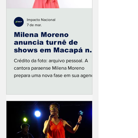
Impacto Nacional
7 de mar.
Milena Moreno
anuncia turnê de
shows em Macapá no
mês de abril
Crédito da foto: arquivo pessoal. A
cantora paraense Milena Moreno
prepara uma nova fase em sua agenda
artística com uma turnê de shows na
cidade de Macapá, prevista para
acontecer no mês de abril. Com mais
de 30 anos de carreira, a artista é
reconhecida por sua forte presença de
palco e por um repertório que mistura
romantismo, música dançante e
grandes sucessos populares,