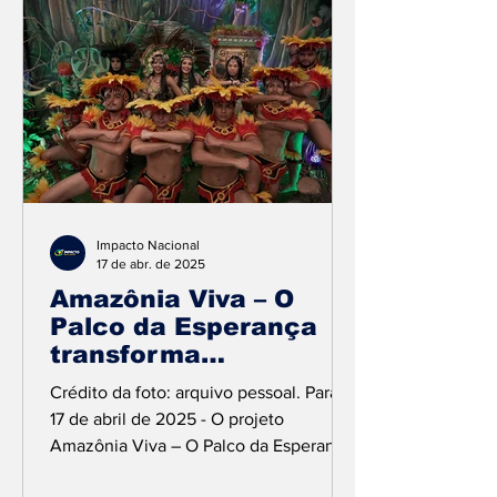
forte ligação com a percussão, Dany
Black construiu sua trajetória a partir da
fusão entre suas origens cariocas e a
vivência cultural no Pará, onde vive
desde 1990. A cantora iniciou sua
experiência mu
Impacto Nacional
17 de abr. de 2025
Amazônia Viva – O
Palco da Esperança
transforma
comunidades por meio
Crédito da foto: arquivo pessoal. Pará,
da arte e da educação
17 de abril de 2025 - O projeto
ambiental
Amazônia Viva – O Palco da Esperança
vem se destacando como uma...