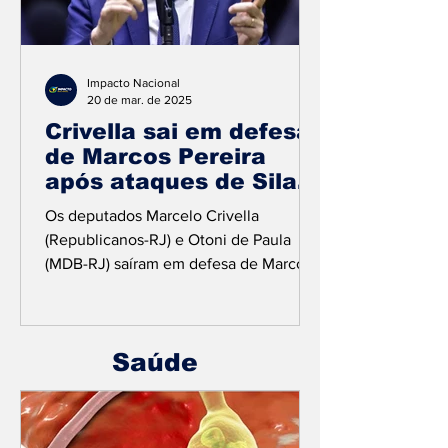
Impacto Nacional
20 de mar. de 2025
Crivella sai em defesa
de Marcos Pereira
após ataques de Silas
Malafaia por PL da
Os deputados Marcelo Crivella
Anistia
(Republicanos-RJ) e Otoni de Paula
(MDB-RJ) saíram em defesa de Marcos
Pereira após críticas de Silas...
Saúde