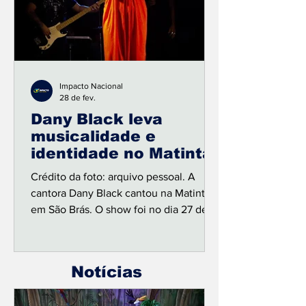
conquistando diferentes gerações de
público. A turnê marca mais um
momento de expansão na trajetória da
Impacto Nacional
28 de fev.
Dany Black leva
musicalidade e
identidade no Matinta
Crédito da foto: arquivo pessoal. A
cantora Dany Black cantou na Matinta,
em São Brás. O show foi no dia 27 de
fevereiro de 2026. O espaço se
transforma em palco para encontros
musicais que celebram a diversidade da
Notícias
música brasileira e os ritmos
amazônicos. Com uma voz ímpar e