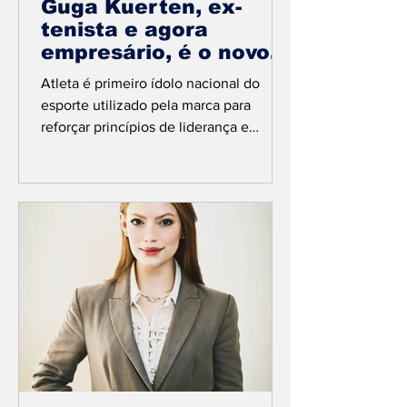
Guga Kuerten, ex-
tenista e agora
empresário, é o novo
embaixador da Senior
Atleta é primeiro ídolo nacional do
Sistemas em
esporte utilizado pela marca para
campanha
reforçar princípios de liderança e
estratégia Créditos da foto:...