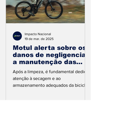
Impacto Nacional
19 de mar. de 2025
Motul alerta sobre os
danos de negligenciar
a manutenção das
bicicletas em dias de
Após a limpeza, é fundamental dedicar
chuva
atenção à secagem e ao
armazenamento adequados da bicicleta
Créditos da foto: Divulgação A...