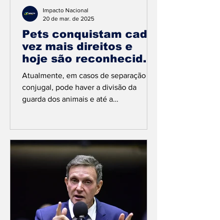
Impacto Nacional
20 de mar. de 2025
Pets conquistam cada
vez mais direitos e
hoje são reconhecidos
como membros da
Atualmente, em casos de separação
família
conjugal, pode haver a divisão da
guarda dos animais e até a
obrigatoriedade do pagamento de
pensão...