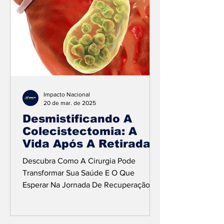
Impacto Nacional
20 de mar. de 2025
Desmistificando A
Colecistectomia: A
Vida Após A Retirada
Da Vesícula Biliar
Descubra Como A Cirurgia Pode
Transformar Sua Saúde E O Que
Esperar Na Jornada De Recuperação
Crédito da foto:Divulgação A...