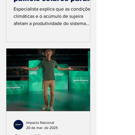
garantir a eficiência
Especialista explica que as condições
energética
climáticas e o acúmulo de sujeira
afetam a produtividade do sistema
fotovoltaico Créditos da foto:...
Impacto Nacional
20 de mar. de 2025